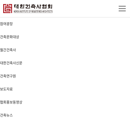
상
참여광장
단
컨
텐
건축문화대상
츠
하
월간건축사
단
대한건축사신문
건축연구원
보도자료
협회홍보동영상
건축뉴스