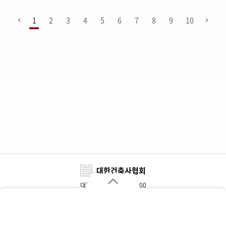
1
2
3
4
5
6
7
8
9
10
대한건축사협회
대표전화 : 02-3415-6800
FAX : 02-3415-6898~9
대한건축사협회
자주 찾는 메뉴
주소 : 서울특별시 서초구 효령로 317(서초동)
개인정보처리방침
이용약관
찾아오시는 길