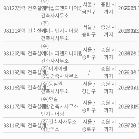
(주)
서울 /
충원 시
98122
경력
건축설계
인터월드엔지니어링
2026.08.
2625
금천구
까지
건축사사무소
(주)
서울 /
충원 시
98121
경력
건축설계
케이디엔지니어링
2026.08.
10923
송파구
까지
건축사사무소
(주)
서울 /
충원 시
98120
경력
건축설계
에이치피엔지니어링
2026.08.
4474
송파구
까지
건축사사무소
(주)이에이엔
충원 시
98119
경력
건축설계
/
2026.08.
2104
종합건축사사무소
까지
(주)동심원
서울 /
충원 시
98118
경력
건축설계
2026.08.
22071
건축사사무소
강남구
까지
(주)한길
서울 /
충원 시
98117
경력
건축설계
종합건축사사무소
2026.08.
22319
송파구
까지
엔지니어링
(주)건축사사무소
서울 /
충원 시
98116
경력
건축설계
2026.08.
3720
어반엑스
종로구
까지