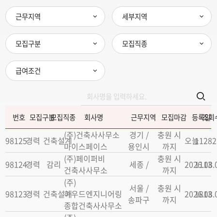
근무지역
세부지역
모집구분
모집직종
급여조건
번호
모집구분
모집직종
회사명
근무지역
모집마감
등록일
조회
(주)건축사사무소
경기 /
충원 시
98125
경력
건축설계
오늘
11282
마이스페이스
용인시
까지
(주)페이퍼비
충원 시
98124
경력
감리
세종 /
2026.08.
1113
건축사사무소
까지
(주)
서울 /
충원 시
98123
경력
건축설계
하우드엔지니어링
2026.08.
1813
송파구
까지
종합건축사사무소