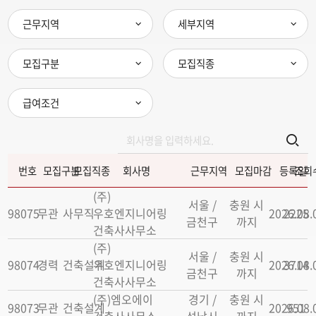
근무지역
세부지역
모집구분
모집직종
급여조건
번호
모집구분
모집직종
회사명
근무지역
모집마감
등록일
조회
(주)
서울 /
충원 시
98075
무관
사무직
우호엔지니어링
2026.08.
2225
금천구
까지
건축사사무소
(주)
서울 /
충원 시
98074
경력
건축설계
우호엔지니어링
2026.08.
3714
금천구
까지
건축사사무소
(주)엠오에이
경기 /
충원 시
98073
무관
건축설계
2026.08.
951
건축사사무소
성남시
까지