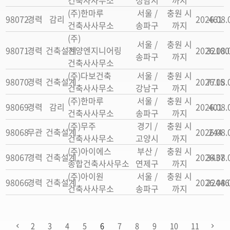
(주)한마루
서울 /
충원 시
98072
경력
감리
2026.08.
461
건축사사무소
송파구
까지
(주)
서울 /
충원 시
98071
경력
건축설계
진양엔지니어링
2026.08.
32100
송파구
까지
건축사사무소
(주)다보건축
서울 /
충원 시
98070
경력
건축설계
2026.08.
7715
건축사사무소
강남구
까지
(주)한마루
서울 /
충원 시
98069
경력
감리
2026.08.
401
건축사사무소
송파구
까지
(주)무주
경기 /
충원 시
98068
무관
건축설계
2026.08.
244
건축사사무소
고양시
까지
(주)아이에스
부산 /
충원 시
98067
경력
건축설계
2026.08.
3437
종합건축사사무소
연제구
까지
(주)아이원
서울 /
충원 시
98066
경력
건축설계
2026.08.
22446
건축사사무소
송파구
까지
2
3
4
5
6
7
8
9
10
11