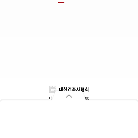
대한건축사협회
대표전화 : 02-3415-6800
FAX : 02-3415-6898~9
대한건축사협회
자주 찾는 메뉴
주소 : 서울특별시 서초구 효령로 317(서초동)
개인정보처리방침
이용약관
찾아오시는 길
협회대관 및 광고문의
추천자재정보
업무별 담당부서
인터넷 증명발급
입찰정보
Copyright© KIRA. All Rights Reserved.