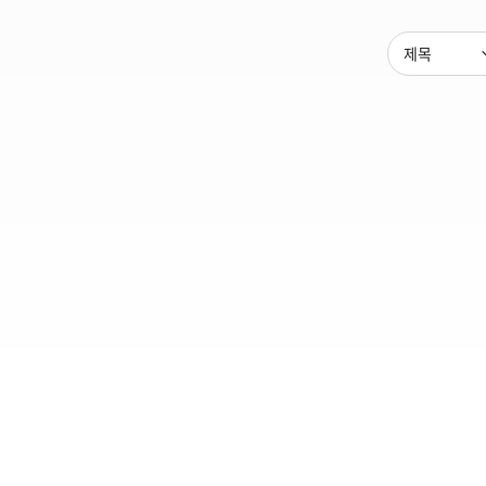
제목
대한건축사협회
대표전화 : 02-3415-6800
FAX : 02-3415-6898~9
주소 