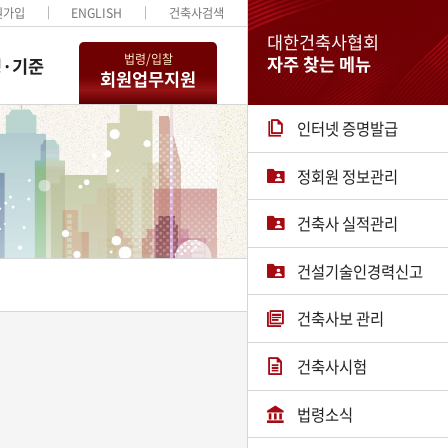
원가입
ENGLISH
건축사검색
대한건축사협회
법령/입찰
자주 찾는 메뉴
·기준
회원업무지원
인터넷 증명발급
정회원 정보관리
건축사 실적관리
건설기술인경력신고
건축사보 관리
건축사시험
법령소식