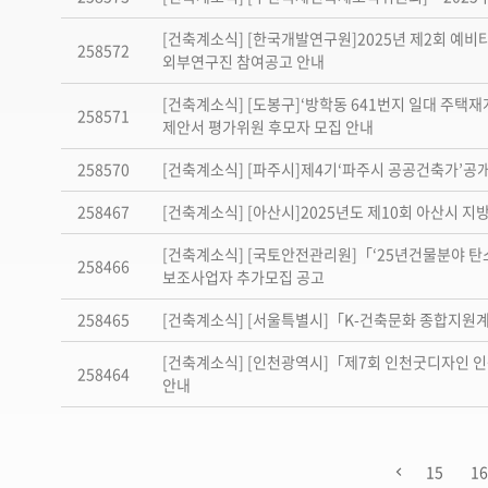
[건축계소식] [한국개발연구원]2025년 제2회 예
258572
외부연구진 참여공고 안내
[건축계소식] [도봉구]‘방학동 641번지 일대 주택재
258571
제안서 평가위원 후모자 모집 안내
258570
[건축계소식] [파주시]제4기‘파주시 공공건축가’공
258467
[건축계소식] [아산시]2025년도 제10회 아산시 
[건축계소식] [국토안전관리원]「‘25년건물분야 
258466
보조사업자 추가모집 공고
258465
[건축계소식] [서울특별시]「K-건축문화 종합지원
[건축계소식] [인천광역시]「제7회 인천굿디자인 
258464
안내
15
1