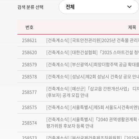
전체
검색 분류 선택
번호
제목
258621
[건축계소식] [국토안전관리원]2025년 건축물 관리
258620
[건축계소식] [대한건설협회]「2025 스마트건설
258579
[건축계소식] [부산광역시]희망더함주택 공급 확대를
258578
[건축계소식] [성남시]제2회 성남시 건축상 공모 안
[건축계소식] [예산군]「삽교읍 간판개선사업」 디자
258577
(후보자) 공개 모집 안내
258575
[건축계소식] [서울특별시]제5회 서울도시건축비엔날
[건축계소식] [서울특별시]「2040 권역생활권계획
258574
평가위원 후보자 등록 안내
258573
[건축계소식] [부산국제건축제조직위원회]『2025