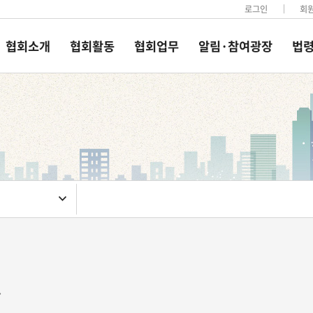
로그인
회
협회소개
협회활동
협회업무
알림·참여광장
법령
.