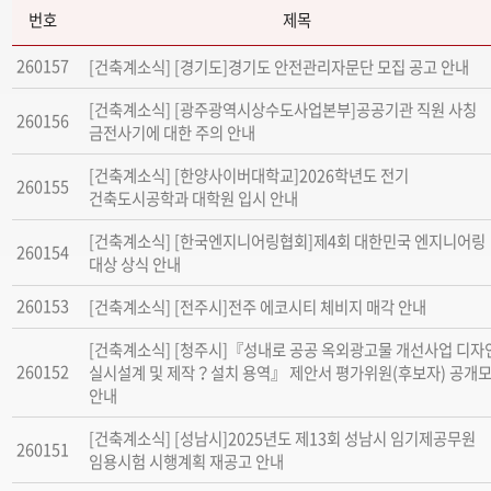
번호
제목
260157
[건축계소식] [경기도]경기도 안전관리자문단 모집 공고 안내
[건축계소식] [광주광역시상수도사업본부]공공기관 직원 사칭
260156
금전사기에 대한 주의 안내
[건축계소식] [한양사이버대학교]2026학년도 전기
260155
건축도시공학과 대학원 입시 안내
[건축계소식] [한국엔지니어링협회]제4회 대한민국 엔지니어링
260154
대상 상식 안내
260153
[건축계소식] [전주시]전주 에코시티 체비지 매각 안내
[건축계소식] [청주시]『성내로 공공 옥외광고물 개선사업 디자
260152
실시설계 및 제작？설치 용역』 제안서 평가위원(후보자) 공개
안내
[건축계소식] [성남시]2025년도 제13회 성남시 임기제공무원
260151
임용시험 시행계획 재공고 안내