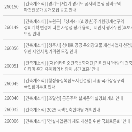
[건축계소식] [경기도]제2기 경기도 공사비 분쟁 정비구역
260150
파견전문가 공개모집 공고 안내
[건축계소식] [노원구]「상계4-1(희망촌)주거환경개선구역
260149
정비계획 변경에 따른 사업성 평가 용역」제안서 평가위원(후보
모집 안내
[건축계소식] [청주시] 성내로 공공 옥외광고물 개선사업자 선정
260056
위한 제안서 평가위원 모집 안내
[건축계소식] [(재)이타미준건축문화재단]기획전시 '바람의 건축
260051
이타미 준과 유이화의 바람이 남긴 호흡' 안내
[건축계소식] [행정중심복합도시건설청] 세종 국가상징구역
260045
국민참여투표 안내
260040
[건축계소식] [조달청] 공공주택 설계용역 설명회 개최 안내
260032
[건축계소식] 2025 녹색건축한마당 개최안내
260006
[건축계소식] '건설사업관리 제도 개선을 위한 국회토론회' 안내