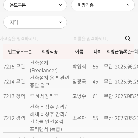
응모구분
희망직종
지역
번호
응모구분
희망직종
이름
나이
희망근무지
등록일
조회
건축설계
7215
무관
박영식
56
무관
2026.05.2
70
(Freelancer)
건축설계 용역 관련
7214
무관
임광국
45
무관
2026.05.2
55
총괄 업무
7213
경력
** 해체감리**
고병수
61
무관
2026.05.2
143
건축 비상주 감리/
해체 비상주 감리/
7212
경력
조은아
55
부산
2026.05.2
112
건축물 안전점검
프리랜서 (특급)