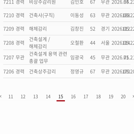
7211
경력
비상주감리원
김인호
67
무관
2026.05.2
64
7210
경력
건축사(구직)
이동성
63
무관
2026.05.2
188
7209
경력
해체감리
김창진
52
경기
2026.05.2
112
건축설계 /
7208
경력
오철환
44
서울
2026.05.2
114
해체감리
건축설계 용역 관련
7207
무관
임광국
45
무관
2026.05.2
71
총괄 업무
7206
경력
건축상주감리
정영규
67
무관
2026.05.2
170
11
12
13
14
15
16
17
18
19
20