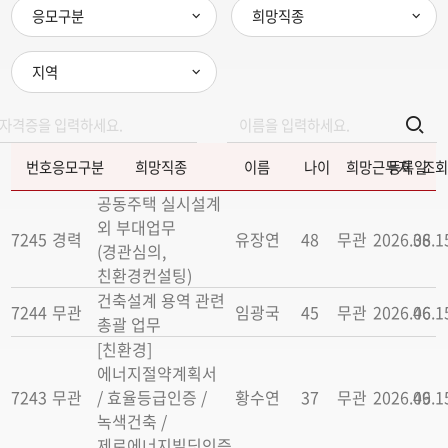
응모구분
희망직종
지역
번호
응모구분
희망직종
이름
나이
희망근무지
등록일
조회
공동주택 실시설계
외 부대업무
7245
경력
유장연
48
무관
2026.06.1
38
(경관심의,
친환경컨설팅)
건축설계 용역 관련
7244
무관
임광국
45
무관
2026.06.1
46
총괄 업무
[친환경]
에너지절약계획서
7243
무관
/ 효율등급인증 /
황수연
37
무관
2026.06.1
49
녹색건축 /
제로에너지빌딩인증