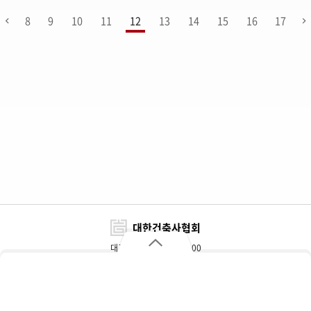
8
9
10
11
12
13
14
15
16
17
대한건축사협회
대표전화 : 02-3415-6800
FAX : 02-3415-6898~9
대한건축사협회
자주 찾는 메뉴
주소 : 서울특별시 서초구 효령로 317(서초동)
개인정보처리방침
이용약관
찾아오시는 길
협회대관 및 광고문의
추천자재정보