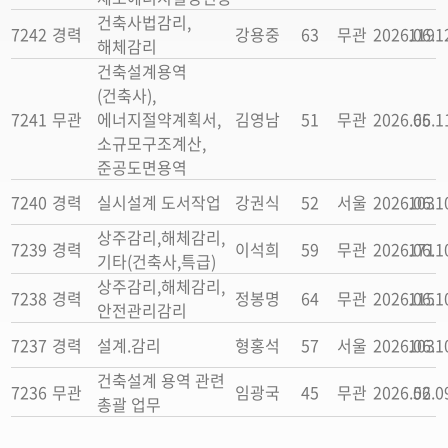
건축사법감리,
7242
경력
강용중
63
무관
2026.06.1
119
해체감리
건축설계용역
(건축사),
7241
무관
에너지절약계획서,
김영남
51
무관
2026.06.1
65
소규모구조계산,
준공도면용역
7240
경력
실시설계 도서작업
강권식
52
서울
2026.06.1
103
상주감리,해체감리,
7239
경력
이석희
59
무관
2026.06.1
171
기타(건축사,특급)
상주감리,해체감리,
7238
경력
정봉명
64
무관
2026.06.1
115
안전관리감리
7237
경력
설계.감리
형홍석
57
서울
2026.06.1
103
건축설계 용역 관련
7236
무관
임광국
45
무관
2026.06.0
52
총괄 업무