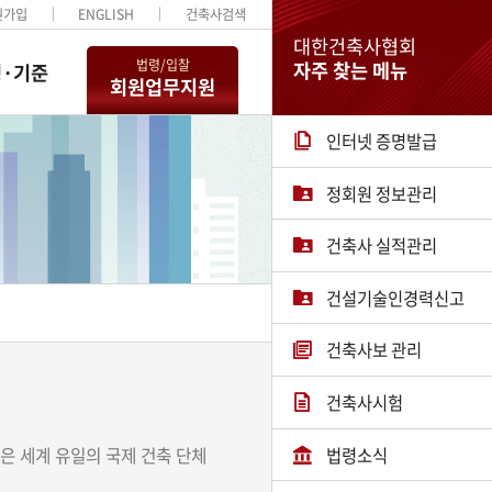
원가입
ENGLISH
건축사검색
대한건축사협회
법령/입찰
자주 찾는 메뉴
·기준
회원업무지원
인터넷 증명발급
정회원 정보관리
건축사 실적관리
건설기술인경력신고
건축사보 관리
건축사시험
법령소식
인정받은 세계 유일의 국제 건축 단체