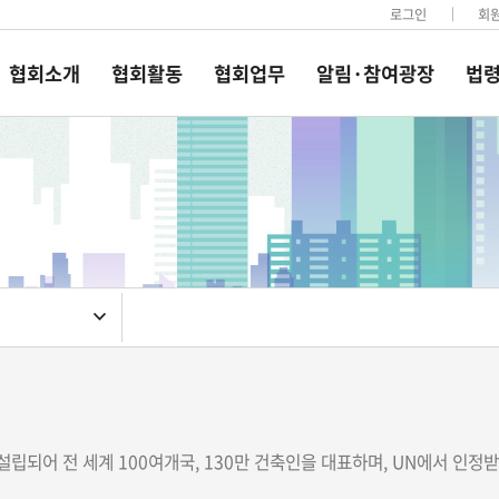
로그인
회
협회소개
협회활동
협회업무
알림·참여광장
법령
)는 1948년 설립되어 전 세계 100여개국, 130만 건축인을 대표하며, UN에서 