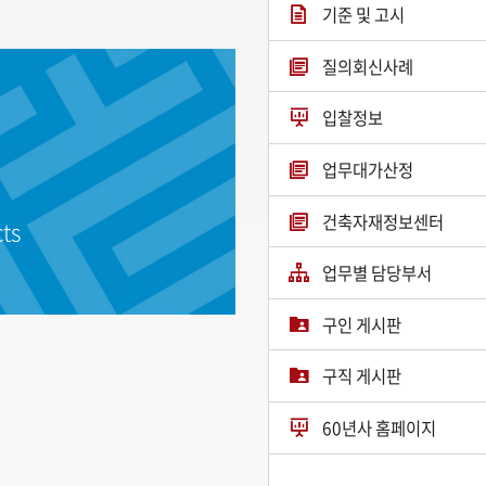
기준 및 고시
질의회신사례
입찰정보
업무대가산정
건축자재정보센터
cts
업무별 담당부서
구인 게시판
구직 게시판
60년사 홈페이지