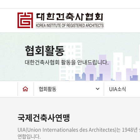
상
단
협회활동
컨
텐
대한건축사협회 활동을 안내드립니다.
츠
하
단
협회활동
UIA소식
국제건축사연맹
UIA(Union Internationales des Architectes
연합입니다.