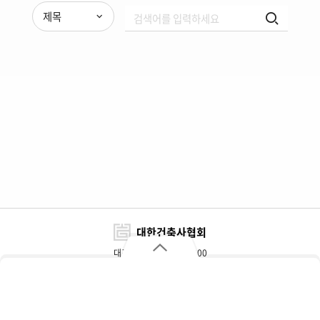
제목
대한건축사협회
대표전화 : 02-3415-6800
FAX : 02-3415-6898~9
대한건축사협회
자주 찾는 메뉴
주소 : 서울특별시 서초구 효령로 317(서초동)
개인정보처리방침
이용약관
찾아오시는 길
협회대관 및 광고문의
추천자재정보