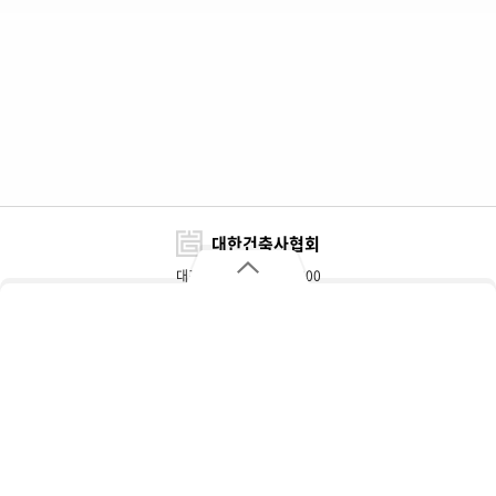
대한건축사협회
대표전화 : 02-3415-6800
FAX : 02-3415-6898~9
대한건축사협회
자주 찾는 메뉴
주소 : 서울특별시 서초구 효령로 317(서초동)
개인정보처리방침
이용약관
찾아오시는 길
협회대관 및 광고문의
추천자재정보
업무별 담당부서
인터넷 증명발급
입찰정보
Copyright© KIRA. All Rights Reserved.