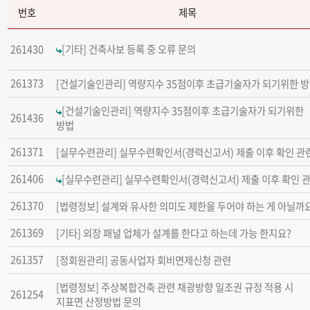
번호
제목
[기타] 건축사보 등록 중 오류 문의
261430
261373
[건설기술인관리] 역량지수 35점이후 초급기술자가 되기위한 
[건설기술인관리] 역량지수 35점이후 초급기술자가 되기위한
261436
방법
261371
[실무수련관리] 실무수련확인서(경력신고서) 제출 이후 확인 관
261406
[실무수련관리] 실무수련확인서(경력신고서) 제출 이후 확인 
261370
[법령정보] 설계와 유사한 의미도 제한을 두어야 하는 게 아닐까
261369
[기타] 외장 패널 업체가 설계를 한다고 하는데 가능 한지요?
261357
[정회원관리] 공동사업자 회비면제신청 관련
[법령정보] 주상복합건축 관련 채광방향 일조권 규정 적용 시
261254
지표면 산정방법 문의