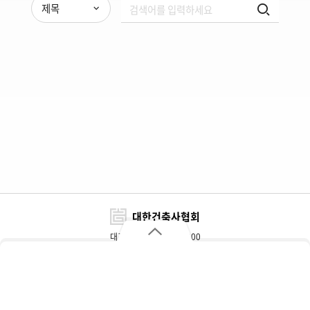
제목
대한건축사협회
대표전화 : 02-3415-6800
FAX : 02-3415-6898~9
대한건축사협회
자주 찾는 메뉴
주소 : 서울특별시 서초구 효령로 317(서초동)
개인정보처리방침
이용약관
찾아오시는 길
협회대관 및 광고문의
추천자재정보