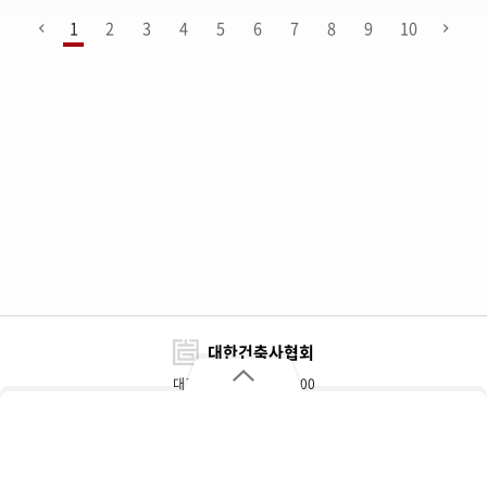
1
2
3
4
5
6
7
8
9
10
대한건축사협회
대표전화 : 02-3415-6800
FAX : 02-3415-6898~9
대한건축사협회
자주 찾는 메뉴
주소 : 서울특별시 서초구 효령로 317(서초동)
개인정보처리방침
이용약관
찾아오시는 길
협회대관 및 광고문의
추천자재정보