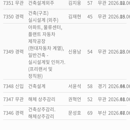
7351
무관
건축설계외주
김지웅
57
무관
2026.08.0
12
건축(구조)
7350
경력
김재현
45
무관
2026.08.0
15
실시설계 (외주)
아파트, 물류센터,
플랜트 자동차
제작공장
(현대자동차 계열),
7349
경력
신용남
54
무관
2026.08.0
23
일반건축 -
실시설계및 인허가.
(프리랜서 및
정직원)
7348
신입
건축설계
서윤석
58
경기
2026.08.0
44
7347
무관
해체 상주감리
권혁언
52
무관
2026.08.0
41
건축상주감리.
7346
경력
문성호
69
부산
2026.08.0
47
해체상주감리