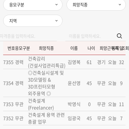
응모구분
희망직종
지역
번호
응모구분
희망직종
이름
나이
희망근무지
등록일
조회
건축감리
7355
경력
김영복
61
경기
오늘
32
(건설사업관리특급)
◎건축실시설계 및
3D모델링 &
7354
경력
윤선영
45
무관
오늘
9
3D프린터모형
외주용역 ◎
건축설계
7353
무관
박영식
0
무관
오늘
11
(Freelancer)
건축설계 용역 관련
7352
무관
임광국
45
무관
오늘
7
총괄 업무