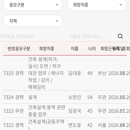
응모구분
희망직종
지역
번호
응모구분
희망직종
이름
나이
희망근무지
등록일
조회
건축 설계(허가,
실시) 도면 / 허가
7325
경력
대관 업무 / 에너지
김대웅
49
부산
2026.07.2
38
작업 / 감리 /
해체감리
7324
경력
설계
소연진
54
무관
2026.07.2
95
건축설계 용역 관련
7323
무관
임광국
45
무관
2026.07.2
51
총괄 업무
건축설계(공동주택
7322
경력
변도웅
42
서울
2026.07.2
84
)