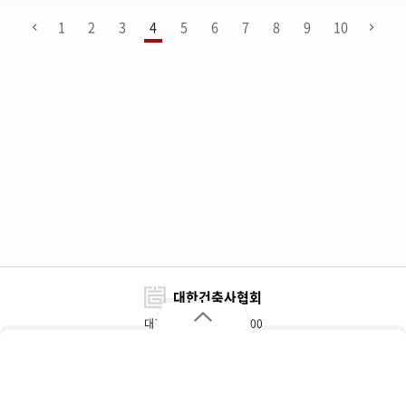
1
2
3
4
5
6
7
8
9
10
대한건축사협회
대표전화 : 02-3415-6800
FAX : 02-3415-6898~9
대한건축사협회
자주 찾는 메뉴
주소 : 서울특별시 서초구 효령로 317(서초동)
개인정보처리방침
이용약관
찾아오시는 길
협회대관 및 광고문의
추천자재정보