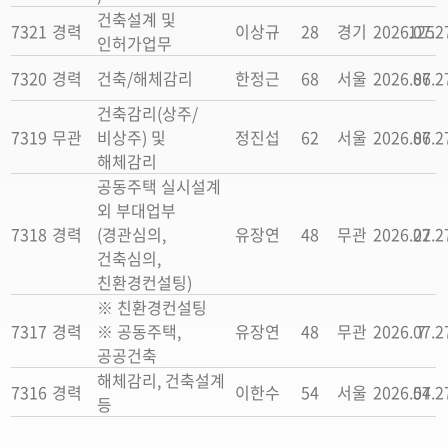
건축설계 및
7321
경력
이상규
28
경기
2026.07.2
125
인허가업무
7320
경력
건축/해체감리
한정근
68
서울
2026.07.2
86
건축감리(상주/
7319
무관
비상주) 및
정진섭
62
서울
2026.07.2
86
해체감리
공동주택 실시설계
외 부대업부
7318
경력
(경관심의,
유장연
48
무관
2026.07.2
22
건축심의,
친환경컨설팅)
※ 친환경컨설팅
7317
경력
※ 공동주택,
유장연
48
무관
2026.07.2
7
공공건축
해체감리, 건축설계
7316
경력
이한수
54
서울
2026.07.2
54
등