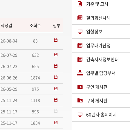
기준 및 고시
질의회신사례
작성일
조회수
첨부
입찰정보
026-08-04
83
업무대가산정
026-07-29
632
건축자재정보센터
026-07-23
655
업무별 담당부서
026-06-26
1874
구인 게시판
026-05-29
975
025-11-24
1118
구직 게시판
025-11-17
596
60년사 홈페이지
025-11-17
1834