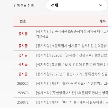
전체
검색 분류 선택
번호
제목
[공지사항] 건축사회관 8층 중회의실 회의용 마이
공지글
입찰공고
공지글
[공지사항] 서울특별시 설계공모 심사위원 인력풀(S-
공지글
[공지사항] 2026년「공사감리 전문교육」8월 집합
공지글
[공지사항] 회비의 수납 및 관리에 관한 규정 개정 안
공지글
[공지사항] 2026년도 상반기 APEC등록건축사 신
260025
[공지사항] 제3차『BF인증 평가도서 작성방법』 
259876
[행사소식] [주한영국대사관] AR 필터로 만나는 영
259871
[공지사항] 제4차「에너지 절약계획서 실무해설」