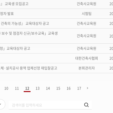
2
육』 교육생 모집공고
건축사교육원
2
예정자 발표
시험팀
2
래 건축의 가능성』 교육대상자 공고
건축사교육원
자 보수 및 점검자 신규/보수교육」교육생
건축사교육원
2
2
육과정」교육대상자 공고
건축사교육원
2
대한건축사협회
2
 교체·설치공사 용역 업체선정 재입찰공고
본회관리자
10
11
12
13
14
15
16
17