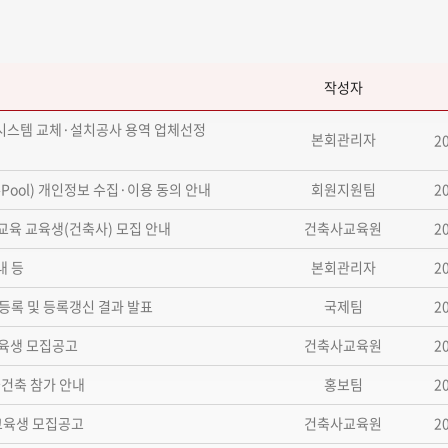
작성자
크시스템 교체·설치공사 용역 업체선정
본회관리자
2
2
Pool) 개인정보 수집·이용 동의 안내
회원지원팀
2
교육 교육생(건축사) 모집 안내
건축사교육원
2
내 등
본회관리자
2
규등록 및 등록갱신 결과 발표
국제팀
2
교육생 모집공고
건축사교육원
2
국건축 참가 안내
홍보팀
2
교육생 모집공고
건축사교육원