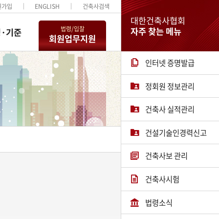
원가입
ENGLISH
건축사검색
대한건축사협회
법령/입찰
자주 찾는 메뉴
·기준
회원업무지원
인터넷 증명발급
정회원 정보관리
건축사 실적관리
건설기술인경력신고
건축사보 관리
건축사시험
법령소식