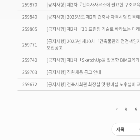
259870
[공지사항] 제2차『건축사사무소에 필요한 구조교
259840
[공지사항] 2025년도 제2회 건축사 자격시험 합격
259805
[공지사항] 제2차『3D 프린팅 기술로 바라보는 미
[공지사항] 2025년 제10차「건축물관리 점검책임
259771
모집공고
259740
[공지사항] 제1차「SketchUp을 활용한 BIM교
259703
[공지사항] 직원채용 공고 안내
259672
[공지사항] 건축사회관 화장실 및 탕비실 노후설비
8
9
제목