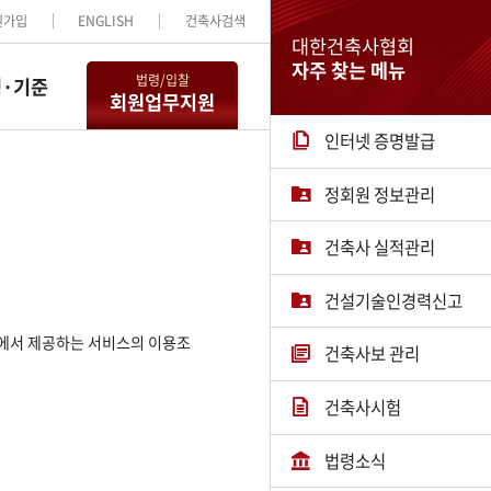
원가입
ENGLISH
건축사검색
대한건축사협회
자주 찾는 메뉴
법령/입찰
·기준
회원업무지원
인터넷 증명발급
정회원 정보관리
건축사 실적관리
건설기술인경력신고
지’에서 제공하는 서비스의 이용조
건축사보 관리
건축사시험
법령소식