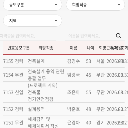
응모구분
희망직종
지역
번호
응모구분
희망직종
이름
나이
희망근무지
등록일
조회
7155
경력
건축설계
김경수
53
서울
2026.03.3
143
건축설계 용역 관련
7154
무관
임광국
45
무관
2026.03.3
90
총괄 업무
(프로젝트 계약)
7153
신입
건축물
조은아
55
무관
2026.03.2
68
정기안전점검
7152
경력
설계용역
박준호
48
무관
2026.03.2
82
해체감리 및
7151
무관
윤경아
40
경기
2026.03.2
193
해체계획서 작성