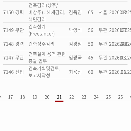
건축감리(상주/
7150
경력
비상주) , 해체감리,
김욱진
65
서울
2026.03.2
212
석면감리
건축설계
7149
무관
박영식
56
무관
2026.03.2
137
(Freelancer)
7148
경력
건축상주감리
김경철
50
무관
2026.03.2
248
건축설계 용역 관련
7147
무관
임광국
45
무관
2026.03.2
101
총괄 업무
건축기획및검토.
7146
신입
최용선
60
무관
2026.03.2
91
보고서작성
17
18
19
20
21
22
23
24
25
26