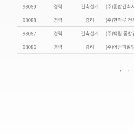
98089
경력
건축설계
(주)종합건축
98088
경력
감리
(주)한마루 
98087
경력
건축설계
(주)백림 종
98086
경력
감리
(주)어반피알
1