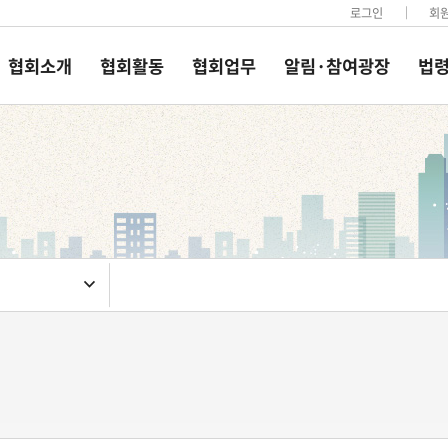
로그인
회
협회소개
협회활동
협회업무
알림·참여광장
법령