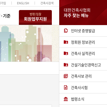
원가입
ENGLISH
건축사검색
대한건축사협회
법령/입찰
자주 찾는 메뉴
·기준
회원업무지원
인터넷 증명발급
정회원 정보관리
건축사 실적관리
건설기술인경력신고
건축사보 관리
건축사시험
법령소식