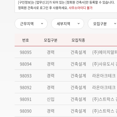
[구인정보]는 [업무신고]가 되어 있는 [정회원 건축사]만 등록할 수 있습니다.
정회원 건축사로 로그인 후 사용하세요.
사무소아이디 불가
근무지역
세부지역
모집구분
번호
모집구분
모집직종
98095
경력
건축설계
(주)에이치알
98094
경력
건축설계
(주)사유도시
98093
경력
건축설계
라온아크테크 
98092
경력
건축설계
라온아크테크 
98091
신입
건축설계
(주)스트락스
98090
경력
건축설계
(주)스트락스