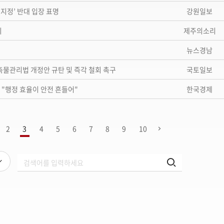
정’ 반대 입장 표명
강원일보
최
제주의소리
뉴스경남
축물관리법 개정안 규탄 및 즉각 철회 촉구
국토일보
"행정 효율이 안전 흔들어"
한국경제
2
3
4
5
6
7
8
9
10