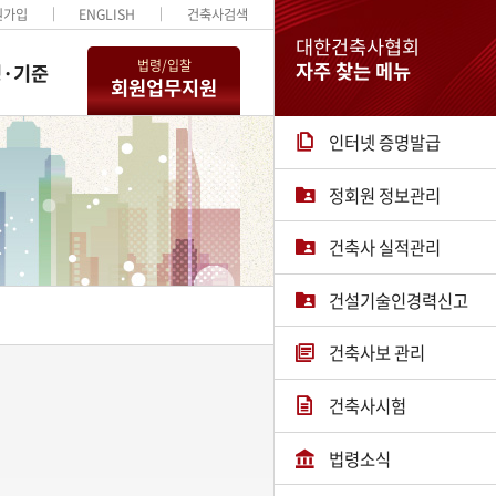
원가입
ENGLISH
건축사검색
대한건축사협회
법령/입찰
자주 찾는 메뉴
·기준
회원업무지원
인터넷 증명발급
정회원 정보관리
건축사 실적관리
건설기술인경력신고
건축사보 관리
건축사시험
법령소식