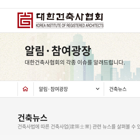
상
단
알림·참여광장
컨
텐
대한건축사협회의 각종 이슈를 알려드립니다.
츠
하
단
알림·참여광장
건축뉴스
건축뉴스
건축사법에 따른 건축사업(建築士業) 관련 뉴스를 살펴볼 수 