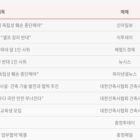
제목
매체
리 독립성 훼손 중단해야"
신아일보
"셀프 감리 반대"
이투데이
와대 앞 1인 시위
헤럴드경제
 반대 1인 시위
뉴시스
 독립성 훼손 중단해야"
파이낸셜뉴스
설·건축 기술 발전과 협력 추진
대한건축사협회 건축
다 국민 안전 무너진다”
대한건축사협회 건축
 교육생 모집
대한건축사협회 건축
충청투데이
원 업무협약’체결
충청매일