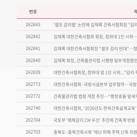
번호
262843
'셀프 감리법' 논란에 김재록 건축사협회장 "감
262842
김재록 대한건축사협회 회장, 청와대 1인 시위…
262841
김재록 대한건축사협회장 “셀프 감리 반대”…청
262840
김재록 회장, 건축물관리법 시행령 일부개정령안
262839
대한건축사협회장, 청와대 앞 1인 시위..."감리
262773
대한건축사협회·국방시설본부 업무협약…국방시
262772
건축물관리법 법령 개정 추진…“행정효율 앞세우
262740
대한건축사협회, ‘2026년도 한옥건축설계교육’
262704
국토부 ‘해체감리 CM 우선’ 추진에 건축계 반발
262703
충북도·충북건축사회 ‘재난 피해 주택 신축 지