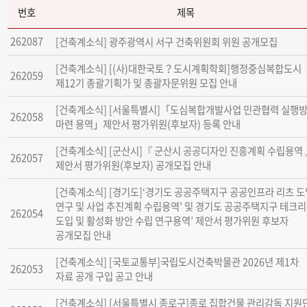
번호
제목
262087
[건축계소식] 광주광역시 서구 건축위원회 위원 공개모집
[건축계소식] [(사)대한국토？도시계획학회]행정중심복합도시
262059
제12기 총괄기획가 및 총괄자문위원 모집 안내
[건축계소식] [서울특별시]「도심복합개발사업 민관협력 실행
262058
마련 용역」제안서 평가위원(후보자) 등록 안내
[건축계소식] [군산시]『 군산시 공공디자인 진흥계획 수립용역
262057
제안서 평가위원(후보자) 공개모집 안내
[건축계소식] [경기도]‘경기도 공공주택지구 공공인프라 리츠 도
연구 및 사업 추진계획 수립용역’ 및 경기도 공공주택지구 테크
262054
도입 및 활성화 방안 수립 연구용역’ 제안서 평가위원 후보자
공개모집 안내
[건축계소식] [국토교통부]국립도시건축박물관 2026년 제1차
262053
자료 공개 구입 공고 안내
[건축계소식] [서울특별시 종로구]종로 집합건물 관리감독 지원