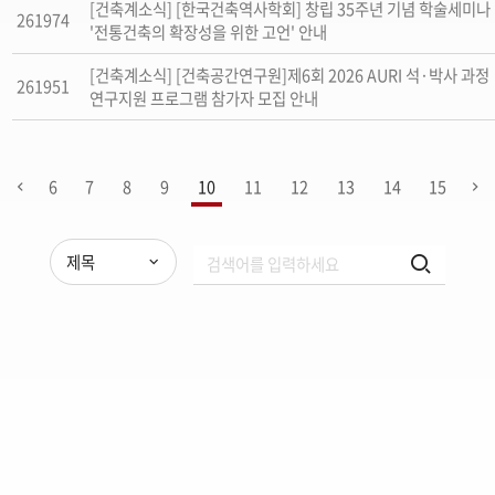
[건축계소식] [한국건축역사학회] 창립 35주년 기념 학술세미나
261974
'전통건축의 확장성을 위한 고언' 안내
[건축계소식] [건축공간연구원]제6회 2026 AURI 석·박사 과정
261951
연구지원 프로그램 참가자 모집 안내
6
7
8
9
10
11
12
13
14
15
제목