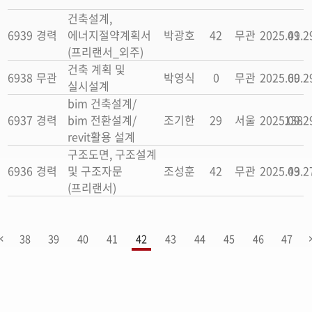
건축설계,
6939
경력
에너지절약계획서
박광호
42
무관
2025.09.2
41
(프리랜서_외주)
건축 계획 및
6938
무관
박영식
0
무관
2025.09.2
60
실시설계
bim 건축설계/
6937
경력
bim 전환설계/
조기한
29
서울
2025.09.2
138
revit활용 설계
구조도면, 구조설계
6936
경력
및 구조자문
조성훈
42
무관
2025.09.2
43
(프리랜서)
38
39
40
41
42
43
44
45
46
47