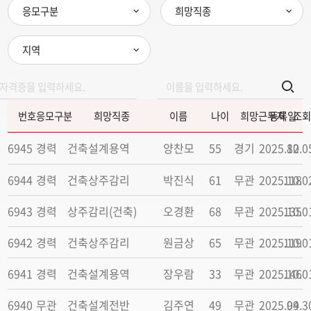
응모구분
희망직종
지역
번호
응모구분
희망직종
이름
나이
희망근무지
등록일
조회
6945
경력
건축설계용역
양찬모
55
경기
2025.10.0
82
6944
경력
건축상주감리
박진식
61
무관
2025.10.0
118
6943
경력
상주감리(건축)
오경환
68
무관
2025.10.0
135
6942
경력
건축상주감리
원금상
65
무관
2025.10.0
119
6941
경력
건축설계용역
장우람
33
무관
2025.10.0
146
6940
무관
건축설계전반
김주연
49
무관
2025.09.3
94