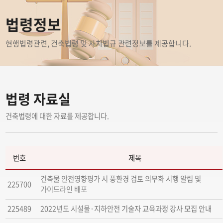
상단
컨텐츠
하단
법령정보
현행법령관련, 건축법령 및 자치법규 관련정보를 제공합니다.
법령 자료실
건축법령에 대한 자료를 제공합니다.
번호
제목
건축물 안전영향평가 시 풍환경 검토 의무화 시행 알림 및
225700
가이드라인 배포
225489
2022년도 시설물·지하안전 기술자 교육과정 강사 모집 안내