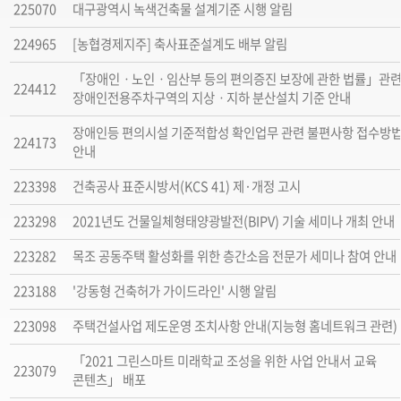
225070
대구광역시 녹색건축물 설계기준 시행 알림
224965
[농협경제지주] 축사표준설계도 배부 알림
「장애인ㆍ노인ㆍ임산부 등의 편의증진 보장에 관한 법률」관
224412
장애인전용주차구역의 지상ㆍ지하 분산설치 기준 안내
장애인등 편의시설 기준적합성 확인업무 관련 불편사항 접수방
224173
안내
223398
건축공사 표준시방서(KCS 41) 제·개정 고시
223298
2021년도 건물일체형태양광발전(BIPV) 기술 세미나 개최 안내
223282
목조 공동주택 활성화를 위한 층간소음 전문가 세미나 참여 안내
223188
'강동형 건축허가 가이드라인' 시행 알림
223098
주택건설사업 제도운영 조치사항 안내(지능형 홈네트워크 관련)
「2021 그린스마트 미래학교 조성을 위한 사업 안내서 교육
223079
콘텐츠」 배포