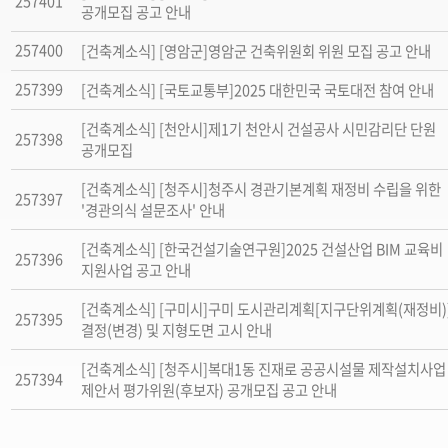
257401
공개모집 공고 안내
257400
[건축계소식] [영암군]영암군 건축위원회 위원 모집 공고 안내
257399
[건축계소식] [국토교통부]2025 대한민국 국토대전 참여 안내
[건축계소식] [천안시]제1기 천안시 건설공사 시민감리단 단원
257398
공개모집
[건축계소식] [청주시]청주시 경관기본계획 재정비 수립을 위한
257397
'경관의식 설문조사' 안내
[건축계소식] [한국건설기술연구원]2025 건설산업 BIM 교육비
257396
지원사업 공고 안내
[건축계소식] [구미시]구미 도시관리계획[지구단위계획(재정비)
257395
결정(변경) 및 지형도면 고시 안내
[건축계소식] [청주시]복대1동 진재로 공공시설물 제작설치사업
257394
제안서 평가위원(후보자) 공개모집 공고 안내