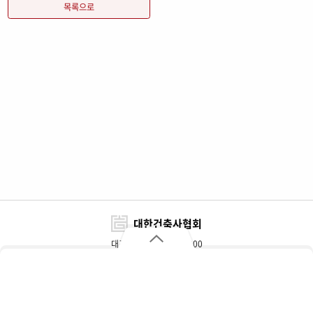
목록으로
대한건축사협회
대표전화 : 02-3415-6800
FAX : 02-3415-6898~9
대한건축사협회
자주 찾는 메뉴
주소 : 서울특별시 서초구 효령로 317(서초동)
개인정보처리방침
이용약관
찾아오시는 길
협회대관 및 광고문의
추천자재정보