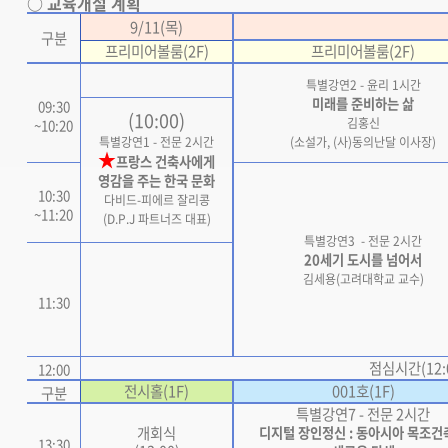
○ 교육개설 계획
9/11(
목)
구분
프리미어볼룸(2F)
프리미어볼룸(2F)
특별강연2 - 윤리 1시간
미래를 준비하는 삶
09:30
(10:00)
김홍신
~10:20
특별강연1 - 전문 2시간
(소설가, (사)동의난달 이사장)
★
프랑스 건축사에게
영감을 주는 한국 문화
10:30
다비드-피에르 잘리콩
~11:20
(D.P.J 파트너즈 대표)
특별강연3 - 전문 2시간
20세기 도시를 넘어서
김세용(고려대학교 교수)
11:30
점심시간(12:00
12:00
전시홀(1F)
001호(1F)
구분
특별강연7 - 전문 2시간
개회식
디지털 장인정신 : 동아시아 목조건
13:30