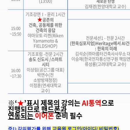
(13:00)
새로운 탄생
김재경(한양대학교 교수)
기조강연Ⅰ- 윤리 1시간
★
공존의
건축, 공동체를 위한
15:00
건축의 응답
~15:50
야마모토 리켄(Riken
전문세션1 - 전문 2시간
Yamamoto &
(한옥심포지엄
)Heritage에서 A
FIELDSHOP)
: 한옥의 미래
김석순(㈜아름터건축사사무소 대
기조포럼 -전문 2시간
이승재(한국전자통신연구원 책임연
송도 신도시 /스마트
류성룡(고려대학교 교수)
시티
이상림(공간그룹 대표)
16:00
박연수(전
~17:30
소방방재청장)
이정훈(연세대학교
교수)
※
‘
★
’표시 제목의 강의는
AI통역
으로
진행되므로
핸드폰과
연동되는
이어폰
준비 필수
주1) 강의평가를 위해
교육원 로그인(아이디/ 비밀번호)