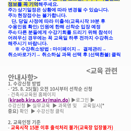
정보를 꼭 기억
해주세요.
주2) 상기일정은 상황에 따라 변경될 수 있습니다.
주3) 현장접수는 불가합니다.
단, 당일 사정에 따라 미출석(교육시작 10분 후
수용인원 확인) 인원에 한해 선착순 입장 예정
주4)
다른 분들에게 수강기회를 드리기 위해 참석이
어려우신 경우에는 꼭 교육일 하루 전까지 수강취소
해주시기 바랍니다.
※ 수강취소방법 : 마이페이지→ 결제관리→
취소바로가기→ 취소하실 과목 선택 후 [선택환불] 클릭
<교육 관련
안내사항>
1. 수강신청 방법
-
‘25. 8. 25(월) 오전 10시부터 선착순 신청
- 건축사교육원 홈페이지
(
kiraeb.kira.or.kr/main.do
)
▶로그인 ▶
수강신청 ▶ 실무교육 ▶ 과목명 및 교육일시
(*
중요)
확인 ▶ 수강신청 클릭
2. 교육인정 기준
-
교육시작 15분 이후 출석처리 불가(교육장 입장불가)