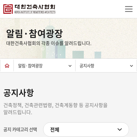
상
단
알림·참여광장
컨
텐
대한건축사협회의 각종 이슈를 알려드립니다.
츠
하
단
알림·참여광장
공지사항
공지사항
건축정책, 건축관련법령, 건축계동향 등 공지사항을
알려드립니다.
전체
공지 카테고리 선택