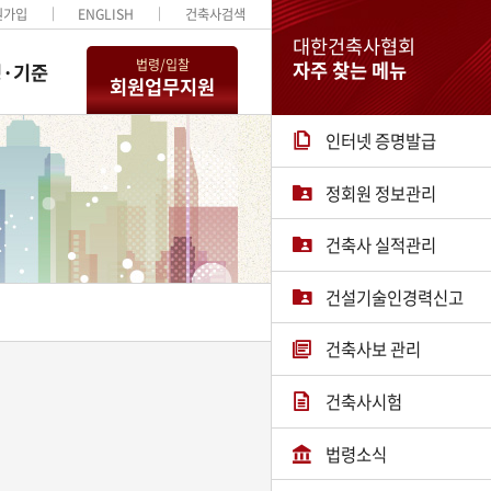
원가입
ENGLISH
건축사검색
대한건축사협회
법령/입찰
자주 찾는 메뉴
·기준
회원업무지원
인터넷 증명발급
정회원 정보관리
건축사 실적관리
건설기술인경력신고
건축사보 관리
건축사시험
법령소식