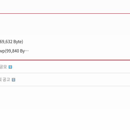
632 Byte)
첨부4_교육참여협약기업명단(2025.2월기준).hwp(99,840 Byte)
 공모
획 공고