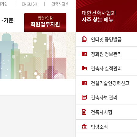
원가입
ENGLISH
건축사검색
대한건축사협회
법령/입찰
자주 찾는 메뉴
·기준
회원업무지원
인터넷 증명발급
정회원 정보관리
건축사 실적관리
건설기술인경력신고
건축사보 관리
건축사시험
법령소식